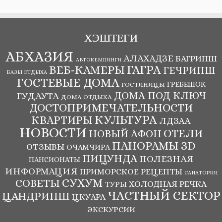
ХЭШТЕГИ
АБХАЗИЯ
АЛАХАДЗЕ
БАГРИПШ
АВТОКЕМПИНГИ
ВЕБ-КАМЕРЫ
ГАГРА
ГЕЧРИПШ
БАЗЫ ОТДЫХА
ГОСТЕВЫЕ ДОМА
ГРЕБЕШОК
ГОСТИНИЦЫ
ДОМА ПОД КЛЮЧ
ГУДАУТА
ДОМА ОТДЫХА
ДОСТОПРИМЕЧАТЕЛЬНОСТИ
КУЛЬТУРА
КВАРТИРЫ
ЛДЗАА
НОВОСТИ
ОТЕЛИ
НОВЫЙ АФОН
ПАНОРАМЫ ЗD
ОТЗЫВЫ
ОЧАМЧИРА
ПИЦУНДА
ПОЛЕЗНАЯ
ПАНСИОНАТЫ
ИНФОРМАЦИЯ
ПРИМОРСКОЕ
РЕЦЕПТЫ
САНАТОРИИ
СУХУМ
СОВЕТЫ
ХОЛОДНАЯ РЕЧКА
ТУРЫ
ЧАСТНЫЙ СЕКТОР
ЦАНДРИПШ
ЦКУАРА
ЭКСКУРСИИ