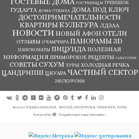
ГОСТЕВЫЕ ДОМА
ГРЕБЕШОК
ГОСТИНИЦЫ
ДОМА ПОД КЛЮЧ
ГУДАУТА
ДОМА ОТДЫХА
ДОСТОПРИМЕЧАТЕЛЬНОСТИ
КУЛЬТУРА
КВАРТИРЫ
ЛДЗАА
НОВОСТИ
ОТЕЛИ
НОВЫЙ АФОН
ПАНОРАМЫ ЗD
ОТЗЫВЫ
ОЧАМЧИРА
ПИЦУНДА
ПОЛЕЗНАЯ
ПАНСИОНАТЫ
ИНФОРМАЦИЯ
ПРИМОРСКОЕ
РЕЦЕПТЫ
САНАТОРИИ
СУХУМ
СОВЕТЫ
ХОЛОДНАЯ РЕЧКА
ТУРЫ
ЧАСТНЫЙ СЕКТОР
ЦАНДРИПШ
ЦКУАРА
ЭКСКУРСИИ
·
© 2026
ОТДЫХ в АБХАЗИИ - ЖИЛЬЁ, ЭКСКУРСИИ, ТРАНСФЕР, ТУРЫ
·
Powered by
·
Разработан в
тема Customizr
·