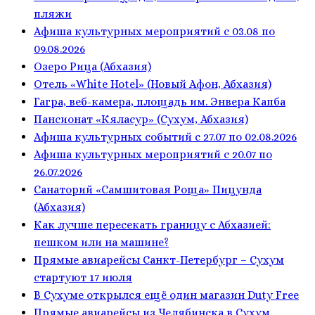
пляжи
Афиша культурных мероприятий с 03.08 по
09.08.2026
Озеро Рица (Абхазия)
Отель «White Hotel» (Новый Афон, Абхазия)
Гагра, веб-камера, площадь им. Энвера Капба
Пансионат «Кяласур» (Сухум, Абхазия)
Афиша культурных событий с 27.07 по 02.08.2026
Афиша культурных мероприятий с 20.07 по
26.07.2026
Санаторий «Самшитовая Роща» Пицунда
(Абхазия)
Как лучше пересекать границу с Абхазией:
пешком или на машине?
Прямые авиарейсы Санкт-Петербург – Сухум
стартуют 17 июля
В Сухуме открылся ещё один магазин Duty Free
Прямые авиарейсы из Челябинска в Сухум