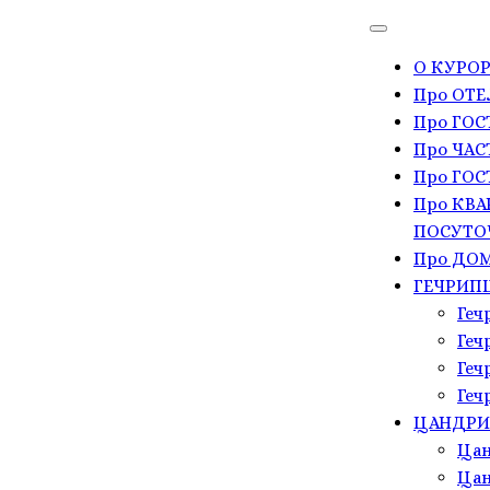
О КУРОР
Про ОТЕ
Про ГО
Про ЧАС
Про ГОС
Про КВА
ПОСУТО
Про ДОМ
ГЕЧРИП
Геч
Геч
Геч
Геч
ЦАНДР
Цан
Цан