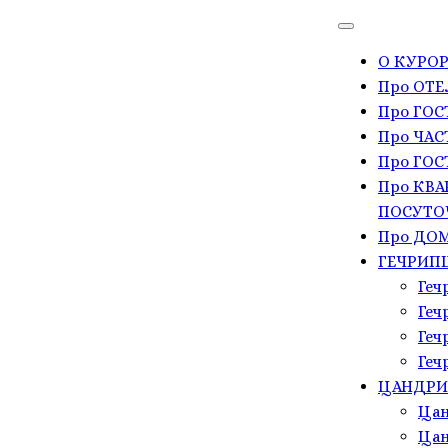
О КУРОР
Про ОТЕ
Про ГО
Про ЧАС
Про ГОС
Про КВА
ПОСУТО
Про ДОМ
ГЕЧРИП
Геч
Геч
Геч
Геч
ЦАНДР
Цан
Цан