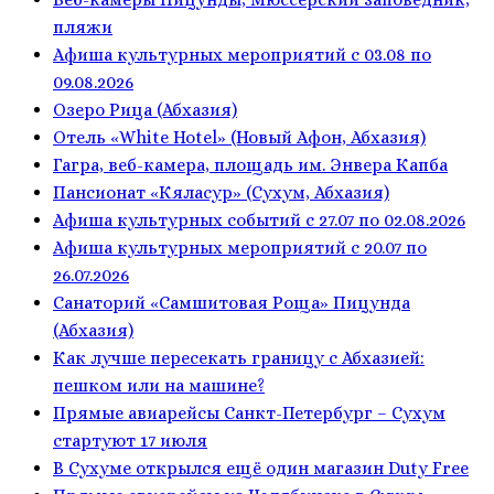
пляжи
Афиша культурных мероприятий с 03.08 по
09.08.2026
Озеро Рица (Абхазия)
Отель «White Hotel» (Новый Афон, Абхазия)
Гагра, веб-камера, площадь им. Энвера Капба
Пансионат «Кяласур» (Сухум, Абхазия)
Афиша культурных событий с 27.07 по 02.08.2026
Афиша культурных мероприятий с 20.07 по
26.07.2026
Санаторий «Самшитовая Роща» Пицунда
(Абхазия)
Как лучше пересекать границу с Абхазией:
пешком или на машине?
Прямые авиарейсы Санкт-Петербург – Сухум
стартуют 17 июля
В Сухуме открылся ещё один магазин Duty Free