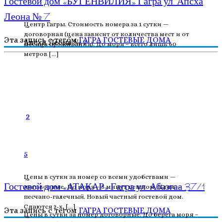
Гостевой дом «БУГЕНВИЛИЯ» Гагра ул. Апсха
Леона № 7
Центр Гагры. Стоимость номера за 1 сутки —
договорная (цена зависит от количества мест и от
Эта запись с тегом
ГАГРА
ГОСТЕВЫЕ ДОМА
месяца проживания). До моря – всего лишь 60
метров […]
2
5
Цены в сутки за номер со всеми удобствами —
Гостевой дом «АТАКАР» Гагра ул. Абазгаа 37/1
договорные. До моря – 5 минут пешком. Пляж –
песчано-галечный. Новый частный гостевой дом.
Сдаются 2-х, […]
Эта запись с тегом
ГАГРА
ГОСТЕВЫЕ ДОМА
Цены в сутки за номер договорные. До берега моря –