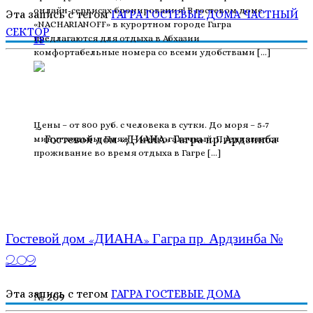
онлайн-сервисах бронирования! В гостевом доме
Эта запись с тегом
ГАГРА
ГОСТЕВЫЕ ДОМА
ЧАСТНЫЙ
«NACHARIANOFF» в курортном городе Гагра
СЕКТОР
предлагаются для отдыха в Абхазии
18
комфортабельные номера со всеми удобствами […]
Цены – от 800 руб. с человека в сутки. До моря – 5-7
минут ходьбы. Пляж – мелкогалечный. Предлагается
проживание во время отдыха в Гагре […]
Гостевой дом «ДИАНА» Гагра пр. Ардзинба №
209
Эта запись с тегом
ГАГРА
ГОСТЕВЫЕ ДОМА