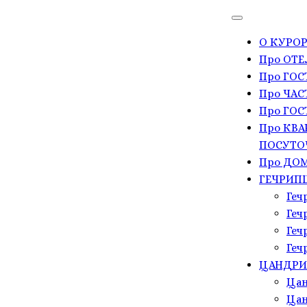
О КУРОР
Про ОТЕ
Про ГО
Про ЧАС
Про ГОС
Про КВА
ПОСУТО
Про ДОМ
ГЕЧРИП
Геч
Геч
Геч
Геч
ЦАНДР
Цан
Цан