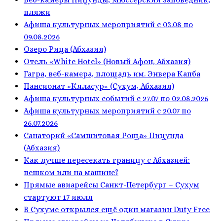
пляжи
Афиша культурных мероприятий с 03.08 по
09.08.2026
Озеро Рица (Абхазия)
Отель «White Hotel» (Новый Афон, Абхазия)
Гагра, веб-камера, площадь им. Энвера Капба
Пансионат «Кяласур» (Сухум, Абхазия)
Афиша культурных событий с 27.07 по 02.08.2026
Афиша культурных мероприятий с 20.07 по
26.07.2026
Санаторий «Самшитовая Роща» Пицунда
(Абхазия)
Как лучше пересекать границу с Абхазией:
пешком или на машине?
Прямые авиарейсы Санкт-Петербург – Сухум
стартуют 17 июля
В Сухуме открылся ещё один магазин Duty Free