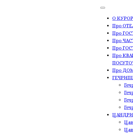
О КУРОР
Про ОТЕ
Про ГО
Про ЧАС
Про ГОС
Про КВА
ПОСУТО
Про ДОМ
ГЕЧРИП
Геч
Геч
Геч
Геч
ЦАНДР
Цан
Цан