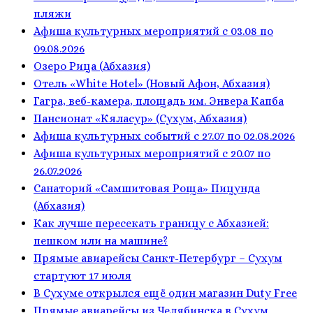
пляжи
Афиша культурных мероприятий с 03.08 по
09.08.2026
Озеро Рица (Абхазия)
Отель «White Hotel» (Новый Афон, Абхазия)
Гагра, веб-камера, площадь им. Энвера Капба
Пансионат «Кяласур» (Сухум, Абхазия)
Афиша культурных событий с 27.07 по 02.08.2026
Афиша культурных мероприятий с 20.07 по
26.07.2026
Санаторий «Самшитовая Роща» Пицунда
(Абхазия)
Как лучше пересекать границу с Абхазией:
пешком или на машине?
Прямые авиарейсы Санкт-Петербург – Сухум
стартуют 17 июля
В Сухуме открылся ещё один магазин Duty Free
Прямые авиарейсы из Челябинска в Сухум