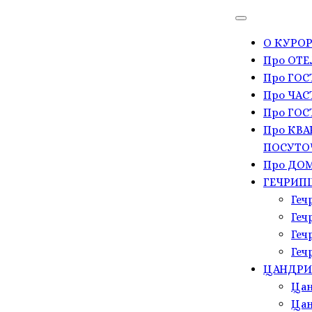
О КУРОР
Про ОТЕ
Про ГО
Про ЧАС
Про ГОС
Про КВА
ПОСУТО
Про ДОМ
ГЕЧРИП
Геч
Геч
Геч
Геч
ЦАНДР
Цан
Цан