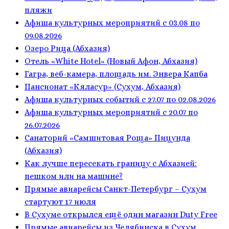
пляжи
Афиша культурных мероприятий с 03.08 по
09.08.2026
Озеро Рица (Абхазия)
Отель «White Hotel» (Новый Афон, Абхазия)
Гагра, веб-камера, площадь им. Энвера Капба
Пансионат «Кяласур» (Сухум, Абхазия)
Афиша культурных событий с 27.07 по 02.08.2026
Афиша культурных мероприятий с 20.07 по
26.07.2026
Санаторий «Самшитовая Роща» Пицунда
(Абхазия)
Как лучше пересекать границу с Абхазией:
пешком или на машине?
Прямые авиарейсы Санкт-Петербург – Сухум
стартуют 17 июля
В Сухуме открылся ещё один магазин Duty Free
Прямые авиарейсы из Челябинска в Сухум