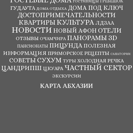
ГРЕБЕШОК
ГОСТИНИЦЫ
ДОМА ПОД КЛЮЧ
ГУДАУТА
ДОМА ОТДЫХА
ДОСТОПРИМЕЧАТЕЛЬНОСТИ
КУЛЬТУРА
КВАРТИРЫ
ЛДЗАА
НОВОСТИ
ОТЕЛИ
НОВЫЙ АФОН
ПАНОРАМЫ ЗD
ОТЗЫВЫ
ОЧАМЧИРА
ПИЦУНДА
ПОЛЕЗНАЯ
ПАНСИОНАТЫ
ИНФОРМАЦИЯ
ПРИМОРСКОЕ
РЕЦЕПТЫ
САНАТОРИИ
СУХУМ
СОВЕТЫ
ХОЛОДНАЯ РЕЧКА
ТУРЫ
ЧАСТНЫЙ СЕКТОР
ЦАНДРИПШ
ЦКУАРА
ЭКСКУРСИИ
КАРТА АБХАЗИИ