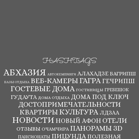
HASHTAGS
АБХАЗИЯ
АЛАХАДЗЕ
БАГРИПШ
АВТОКЕМПИНГИ
ВЕБ-КАМЕРЫ
ГАГРА
ГЕЧРИПШ
БАЗЫ ОТДЫХА
ГОСТЕВЫЕ ДОМА
ГРЕБЕШОК
ГОСТИНИЦЫ
ДОМА ПОД КЛЮЧ
ГУДАУТА
ДОМА ОТДЫХА
ДОСТОПРИМЕЧАТЕЛЬНОСТИ
КУЛЬТУРА
КВАРТИРЫ
ЛДЗАА
НОВОСТИ
ОТЕЛИ
НОВЫЙ АФОН
ПАНОРАМЫ ЗD
ОТЗЫВЫ
ОЧАМЧИРА
ПИЦУНДА
ПОЛЕЗНАЯ
ПАНСИОНАТЫ