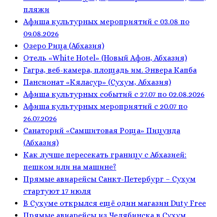
пляжи
Афиша культурных мероприятий с 03.08 по
09.08.2026
Озеро Рица (Абхазия)
Отель «White Hotel» (Новый Афон, Абхазия)
Гагра, веб-камера, площадь им. Энвера Капба
Пансионат «Кяласур» (Сухум, Абхазия)
Афиша культурных событий с 27.07 по 02.08.2026
Афиша культурных мероприятий с 20.07 по
26.07.2026
Санаторий «Самшитовая Роща» Пицунда
(Абхазия)
Как лучше пересекать границу с Абхазией:
пешком или на машине?
Прямые авиарейсы Санкт-Петербург – Сухум
стартуют 17 июля
В Сухуме открылся ещё один магазин Duty Free
Прямые авиарейсы из Челябинска в Сухум