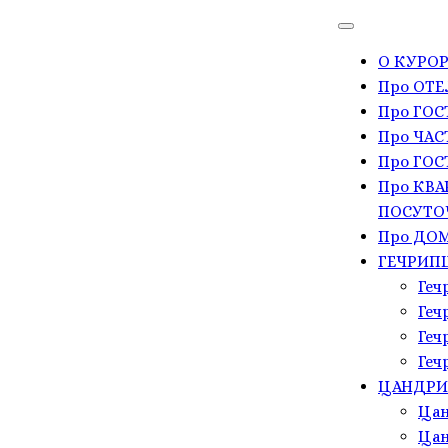
О КУРОР
Про ОТЕ
Про ГО
Про ЧАС
Про ГОС
Про КВА
ПОСУТО
Про ДОМ
ГЕЧРИП
Геч
Геч
Геч
Геч
ЦАНДР
Цан
Цан