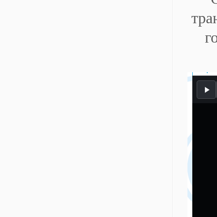
тра
г