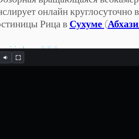
Обзорная вращающаяся вебкамер
нслирует онлайн круглосуточно в
остиницы Рица в
Сухуме
(
Абхази