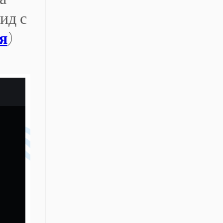
а
ид с
я
)