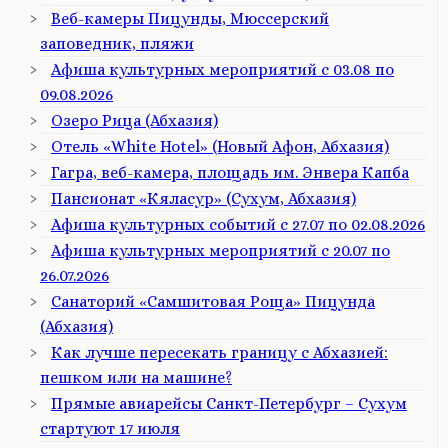
Веб-камеры Пицунды, Мюссерский
заповедник, пляжи
Афиша культурных мероприятий с 03.08 по
09.08.2026
Озеро Рица (Абхазия)
Отель «White Hotel» (Новый Афон, Абхазия)
Гагра, веб-камера, площадь им. Энвера Капба
Пансионат «Кяласур» (Сухум, Абхазия)
Афиша культурных событий с 27.07 по 02.08.2026
Афиша культурных мероприятий с 20.07 по
26.07.2026
Санаторий «Самшитовая Роща» Пицунда
(Абхазия)
Как лучше пересекать границу с Абхазией:
пешком или на машине?
Прямые авиарейсы Санкт-Петербург – Сухум
стартуют 17 июля