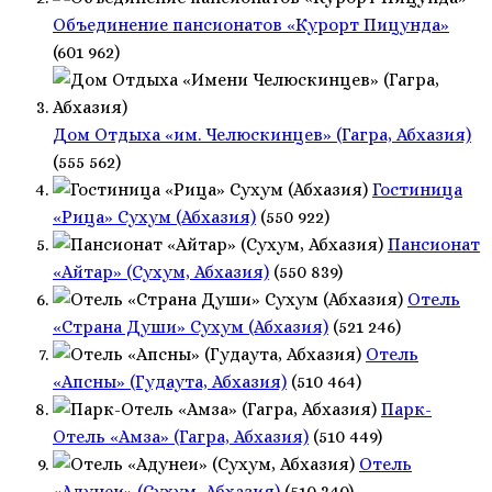
Объединение пансионатов «Курорт Пицунда»
(601 962)
Дом Отдыха «им. Челюскинцев» (Гагра, Абхазия)
(555 562)
Гостиница
«Рица» Сухум (Абхазия)
(550 922)
Пансионат
«Айтар» (Сухум, Абхазия)
(550 839)
Отель
«Страна Души» Сухум (Абхазия)
(521 246)
Отель
«Апсны» (Гудаута, Абхазия)
(510 464)
Парк-
Отель «Амза» (Гагра, Абхазия)
(510 449)
Отель
«Адунеи» (Сухум, Абхазия)
(510 340)