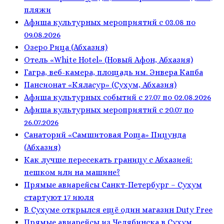
пляжи
Афиша культурных мероприятий с 03.08 по
09.08.2026
Озеро Рица (Абхазия)
Отель «White Hotel» (Новый Афон, Абхазия)
Гагра, веб-камера, площадь им. Энвера Капба
Пансионат «Кяласур» (Сухум, Абхазия)
Афиша культурных событий с 27.07 по 02.08.2026
Афиша культурных мероприятий с 20.07 по
26.07.2026
Санаторий «Самшитовая Роща» Пицунда
(Абхазия)
Как лучше пересекать границу с Абхазией:
пешком или на машине?
Прямые авиарейсы Санкт-Петербург – Сухум
стартуют 17 июля
В Сухуме открылся ещё один магазин Duty Free
Прямые авиарейсы из Челябинска в Сухум