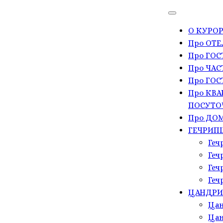
О КУРОР
Про ОТЕ
Про ГО
Про ЧАС
Про ГОС
Про КВА
ПОСУТО
Про ДОМ
ГЕЧРИП
Геч
Геч
Геч
Геч
ЦАНДР
Цан
Цан