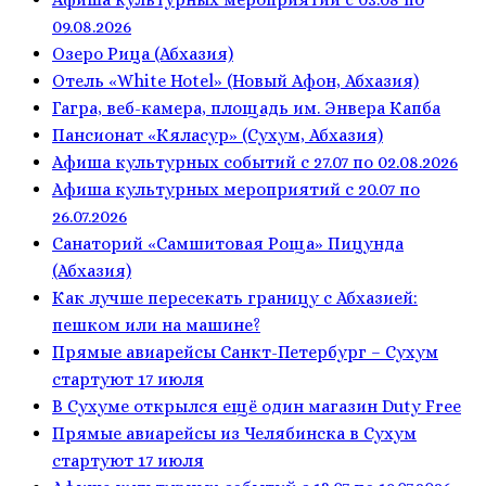
09.08.2026
Озеро Рица (Абхазия)
Отель «White Hotel» (Новый Афон, Абхазия)
Гагра, веб-камера, площадь им. Энвера Капба
Пансионат «Кяласур» (Сухум, Абхазия)
Афиша культурных событий с 27.07 по 02.08.2026
Афиша культурных мероприятий с 20.07 по
26.07.2026
Санаторий «Самшитовая Роща» Пицунда
(Абхазия)
Как лучше пересекать границу с Абхазией:
пешком или на машине?
Прямые авиарейсы Санкт-Петербург – Сухум
стартуют 17 июля
В Сухуме открылся ещё один магазин Duty Free
Прямые авиарейсы из Челябинска в Сухум
стартуют 17 июля