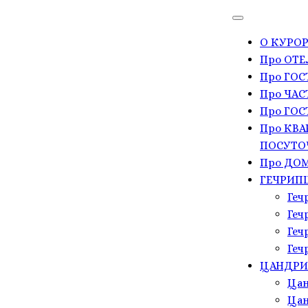
О КУРОР
Про ОТЕ
Про ГО
Про ЧАС
Про ГОС
Про КВА
ПОСУТО
Про ДОМ
ГЕЧРИП
Геч
Геч
Геч
Геч
ЦАНДР
Цан
Цан