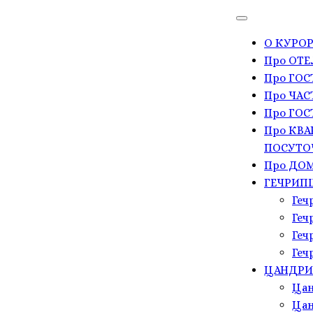
О КУРОР
Про ОТЕ
Про ГО
Про ЧАС
Про ГОС
Про КВА
ПОСУТО
Про ДОМ
ГЕЧРИП
Геч
Геч
Геч
Геч
ЦАНДР
Цан
Цан