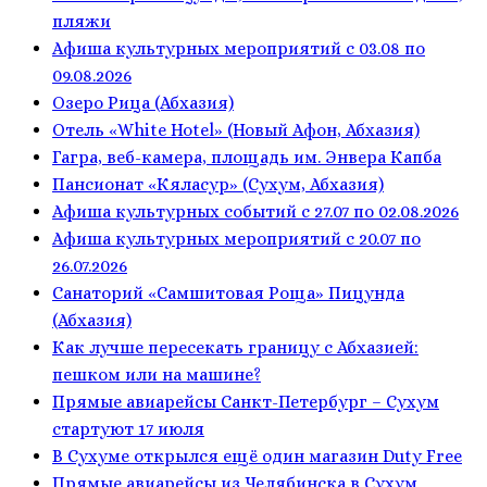
пляжи
Афиша культурных мероприятий с 03.08 по
09.08.2026
Озеро Рица (Абхазия)
Отель «White Hotel» (Новый Афон, Абхазия)
Гагра, веб-камера, площадь им. Энвера Капба
Пансионат «Кяласур» (Сухум, Абхазия)
Афиша культурных событий с 27.07 по 02.08.2026
Афиша культурных мероприятий с 20.07 по
26.07.2026
Санаторий «Самшитовая Роща» Пицунда
(Абхазия)
Как лучше пересекать границу с Абхазией:
пешком или на машине?
Прямые авиарейсы Санкт-Петербург – Сухум
стартуют 17 июля
В Сухуме открылся ещё один магазин Duty Free
Прямые авиарейсы из Челябинска в Сухум