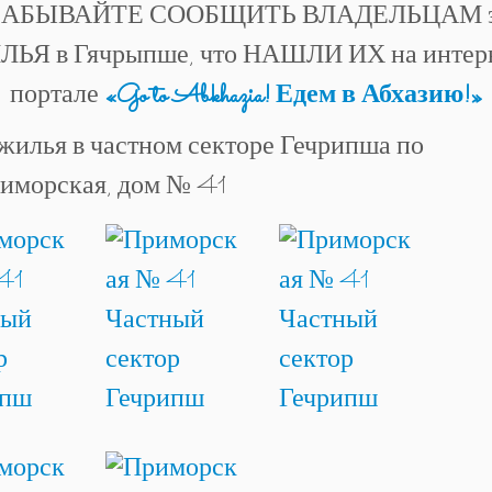
ЗАБЫВАЙТЕ СООБЩИТЬ ВЛАДЕЛЬЦАМ э
ЬЯ в Гячрыпше, что НАШЛИ ИХ на интер
портале
«Go to Abkhazia! Едем в Абхазию!»
жилья в частном секторе Гечрипша по
риморская, дом № 41