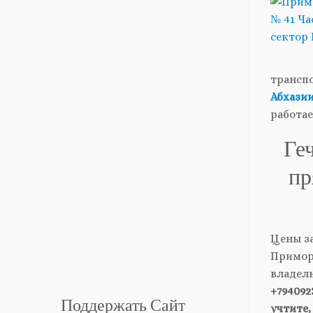
трансп
Абхази
работае
Ге
пр
Цены за
Приморс
владел
+794092
Поддержать Сайт
учтите