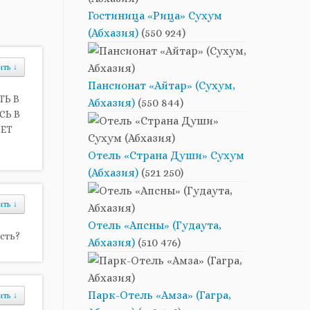
Гостиница «Рица» Сухум
(Абхазия)
(550 924)
ить
↓
Пансионат «Айтар» (Сухум,
ТЬ В
Абхазия)
(550 844)
СЬ В
ВЕТ
Отель «Страна Души» Сухум
(Абхазия)
(521 250)
ить
↓
Отель «Апсны» (Гудаута,
есть?
Абхазия)
(510 476)
Парк-Отель «Амза» (Гагра,
ить
↓