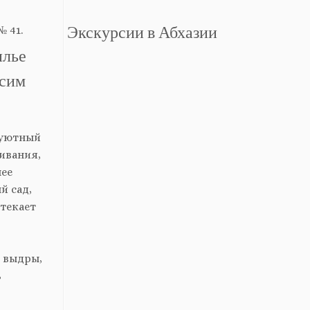
:
Экскурсии в Абхазии
 41.
илье
осим
 уютный
ивания,
нее
й сад,
отекает
, выдры,
ь