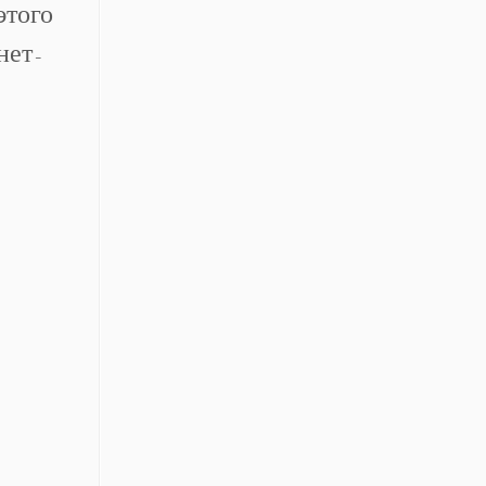
того
нет-