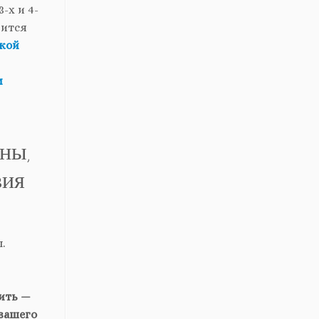
-х и 4-
дится
ской
м
м
ны,
вия
.
нить —
вашего