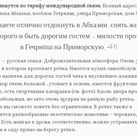
нимутся по тарифу международной связи.
Полный адрес
ика Абхазия, посёлок Гечрипш, улица Приморская, дом №
аете отлично отдохнуть в Абхазии, снять ж
орого и быть дорогим гостем – милости пр
в Гечрипш на Приморскую, 41!
а — русская семья. Доброжелательная атмосфера. Очень
 в котором протекает речка. Имеется кухня самообслуж
в наличии для дорогих гостей чача и вкуснейшее домаш
вор очень большой , утопает в зелени, имеется фруктовы
, есть спортивная площадка (см. фото). Вдоль двора пр
небольшая, но зато очень щедрая на разную рыбу речка,
 вы сможете ловить без ограничения. В речке также в
ятся разнообразные экзотические животные – черепахи
 Есть мангал и дрова, соответственно, можно устраиват
 в саду прямо на берегу речки.