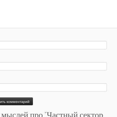
 мыслей про “
Частный сектор