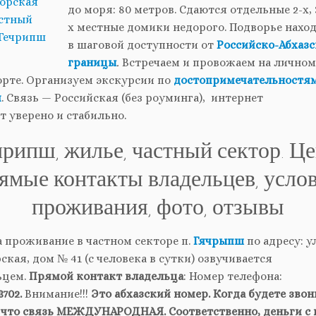
до моря: 80 метров. Сдаются отдельные 2-х, 3
х местные домики недорого. Подворье нахо
в шаговой доступности от
Российско-Абхаз
границы
.
Встречаем и провожаем на лично
орте. Организуем экскурсии по
достопримечательностя
и
. Связь — Российская (без роуминга), интернет
т уверено и стабильно.
чрипш, жилье, частный сектор. Це
ямые контакты владельцев, усло
проживания, фото, отзывы
 проживание в частном секторе п.
Гячрыпш
по адресу: ул
кая, дом № 41 (с человека в сутки) озвучивается
ьцем.
Прямой контакт владельца
: Номер телефона:
3702.
Внимание!!!
Это абхазский номер. Когда будете зво
, что связь МЕЖДУНАРОДНАЯ. Соответственно, деньги с 