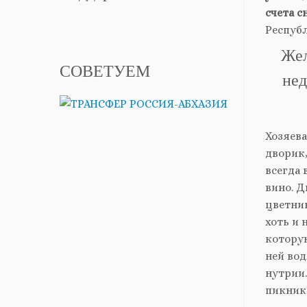
счета с
Республ
Жел
СОВЕТУЕМ
нед
Хозяев
дворик,
всегда 
вино. Д
цветник
хоть и 
которую
ней вод
нутрии.
пикники