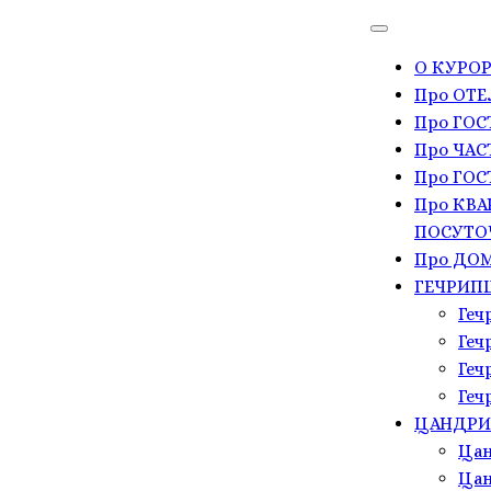
О КУРОР
Про ОТЕ
Про ГО
Про ЧАС
Про ГОС
Про КВА
ПОСУТО
Про ДОМ
ГЕЧРИП
Геч
Геч
Геч
Геч
ЦАНДР
Цан
Цан