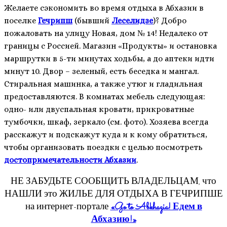
Желаете сэкономить во время отдыха в Абхазии в
поселке
Гечрипш
(бывший
Леселидзе
)? Добро
пожаловать на улицу Новая, дом № 14! Недалеко от
границы с Россией. Магазин «Продукты» и остановка
маршрутки в 5-ти минутах ходьбы, а до аптеки идти
минут 10. Двор – зеленый, есть беседка и мангал.
Стиральная машинка, а также утюг и гладильная
предоставляются. В комнатах мебель следующая:
одно- или двуспальная кровати, прикроватные
тумбочки, шкаф, зеркало (см. фото). Хозяева всегда
расскажут и подскажут куда и к кому обратиться,
чтобы организовать поездки с целью посмотреть
достопримечательности Абхазии
.
НЕ ЗАБУДЬТЕ СООБЩИТЬ ВЛАДЕЛЬЦАМ, что
НАШЛИ это ЖИЛЬЕ ДЛЯ ОТДЫХА В ГЕЧРИПШЕ
на интернет-портале
«Go to Abkhazia! Едем в
Абхазию!»