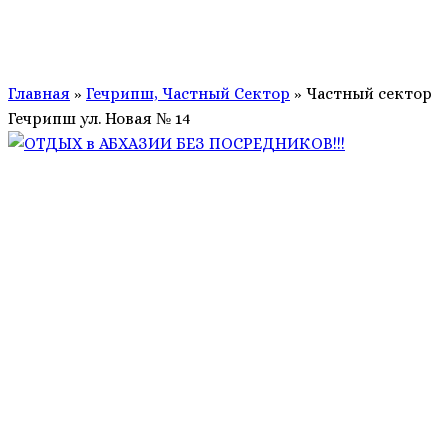
Главная
»
Гечрипш, Частный Сектор
»
Частный сектор
Гечрипш ул. Новая № 14