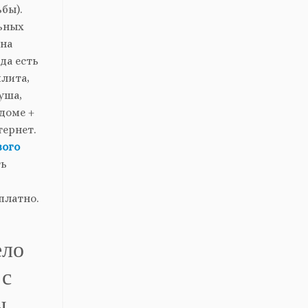
бы).
льных
ена
ода есть
плита,
уша,
 доме +
тернет.
вого
ть
платно.
ело
 с
ы