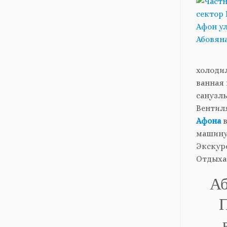
холодил
ванная 
санузлы
Вентил
Афона
в
машину 
Экскур
Отдыха
Аб
П