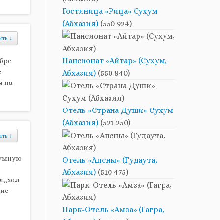
Гостиница «Рица» Сухум
(Абхазия)
(550 924)
ить
↓
Пансионат «Айтар» (Сухум,
ябре
с
Абхазия)
(550 840)
ы на
Отель «Страна Души» Сухум
(Абхазия)
(521 250)
ить
↓
зумную
Отель «Апсны» (Гудаута,
Абхазия)
(510 475)
л,,хол
оне
Парк-Отель «Амза» (Гагра,