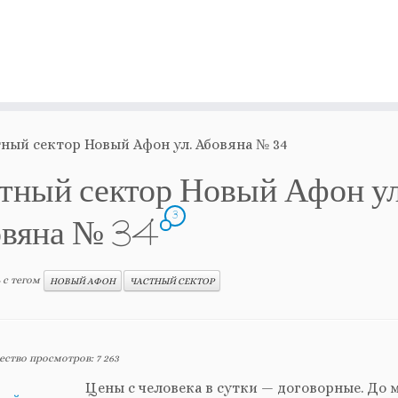
ный сектор Новый Афон ул. Абовяна № 34
тный сектор Новый Афон ул
3
овяна № 34
 с тегом
НОВЫЙ АФОН
ЧАСТНЫЙ СЕКТОР
ество просмотров:
7 263
Цены c человека в сутки — договорные. До 