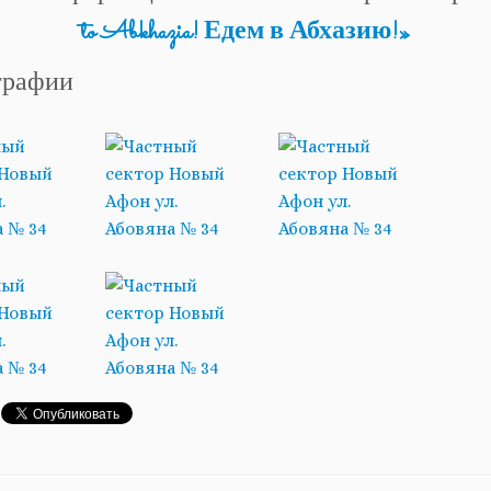
to Abkhazia! Едем в Абхазию!»
графии