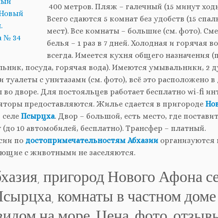
400 метров. Пляж – галечный (15 минут ходь
Всего сдаются 5 комнат без удобств (15 спа
мест). Все комнаты – большие (см. фото). См
белья – 1 раз в 7 дней. Холодная и горячая в
всегда. Имеется кухня общего назначения (
ьник, посуда, горячая вода). Имеются умывальники, 2 д
и туалеты с унитазами (см. фото), всё это расположено в
 во дворе. Для постояльцев работает бесплатно wi-fi ин
яторы предоставляются. Жилье сдается в пригороде
Но
 селе
Псырцха
. Двор – большой, есть место, где постави
(до 10 автомобилей, бесплатно). Трансфер – платный.
сии по
достопримечательностям Абхазии
организуются 
ющие с животными не заселяются.
хазия, пригород Нового Афона с
сырцха, комнаты в частном доме
видом на море. Цена, фото, отзыв