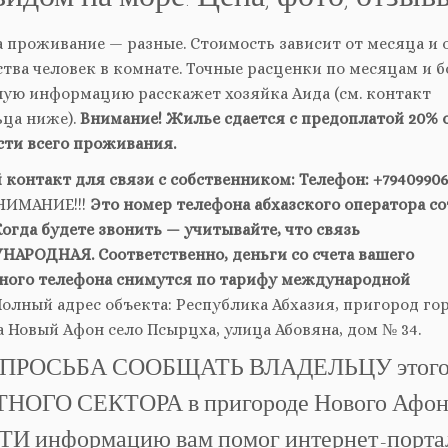
 проживание — разные. Стоимость зависит от месяца и 
тва человек в комнате. Точные расценки по месяцам и б
ную информацию расскажет хозяйка Аида (см. контакт
ьца ниже).
Внимание! Жилье сдается с предоплатой 20% 
сти всего проживания.
контакт для связи с собственником: Телефон: +79409906
ВНИМАНИЕ!!!
Это номер телефона абхазского оператора с
Когда будете звонить — учитывайте, что связь
АРОДНАЯ. Соответственно, деньги со счета вашего
ного телефона снимутся по тарифу международной
олный адрес объекта: Республика Абхазия, пригород го
 Новый Афон село Псырцха, улица Абовяна, дом № 34.
ПРОСЬБА СООБЩАТЬ ВЛАДЕЛЬЦУ этог
НОГО СЕКТОРА в пригороде Нового Афона
И информацию вам помог интернет-порт