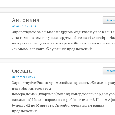
Антонина
Ответ
03.09.2017 в 23:08
Здравствуйте Аида! Мы с подругой отдыхали у вас в сент
2015 года. В этом году планируем с13-го по 19 сентября.На
интересует расценки на это время.Желательно и согласн
«эконом» вариант. Жду ваших предложений.
Оксана
Ответ
07.07.2017 в 07:43
Здравствуйте!Рассмотрим любые варианты Жилье за ра
цену.Нас интересует 2
номера,домик,квартира(кондиционер,телевизор,сан.узе
одильник) Нас 3-е взрослых и ребёнок 12 лет.В Новом Аф
будем с 02 по 07 августа. Спасибо, очень ждем ваших
предложений