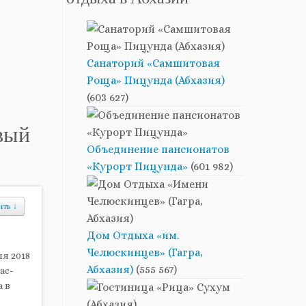
отдыха в Абхазии
Санаторий «Самшитовая
Роща» Пицунда (Абхазия)
(603 627)
вый
Объединение пансионатов
«Курорт Пицунда»
(601 982)
ить
↓
Дом Отдыха «им.
Челюскинцев» (Гагра,
я 2018
Абхазия)
(555 567)
ас-
а в