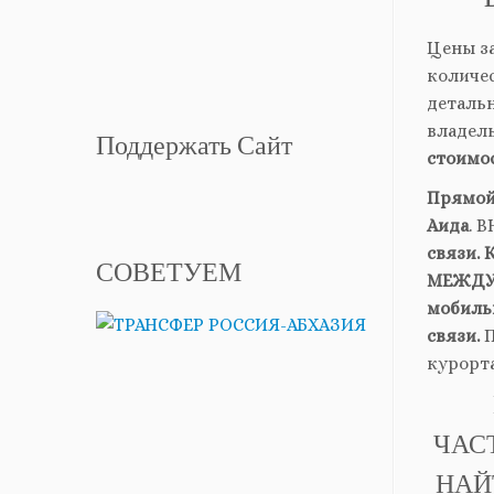
Цены за
количес
деталь
владел
Поддержать Сайт
стоимо
Прямой 
Аида
. 
связи. 
СОВЕТУЕМ
МЕЖДУН
мобиль
связи.
П
курорта
ЧАСТ
НАЙТ