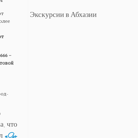
Экскурсии в Абхазии
от
олее
от
666 –
отовой
род-
о
, что
ал
«Go