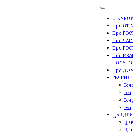
О КУРОР
Про ОТЕ
Про ГО
Про ЧАС
Про ГОС
Про КВА
ПОСУТО
Про ДОМ
ГЕЧРИП
Геч
Геч
Геч
Геч
ЦАНДР
Цан
Цан