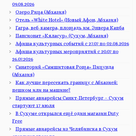
09.08.2026
Озеро Рица (Абхазия)
Отель «White Hotel» (Новый Афон, Абхазия)
Гагра, веб-камера, площадь им. Энвера Капба
Пансионат «Кяласур» (Сухум, Абхазия)
Афиша культурных событий с 27.07 по 02.08.2026
Афиша культурных мероприятий с 20.07 по
26.07.2026
Санаторий «Самшитовая Роща» Пицунда
(Абхазия)
Как лучше пересекать границу с Абхазией:
пешком или на машине?
Прямые авиарейсы Санкт-Петербург – Сухум
стартуют 17 июля
В Сухуме открылся ещё один магазин Duty
Free
Прямые авиарейсы из Челябинска в Сухум