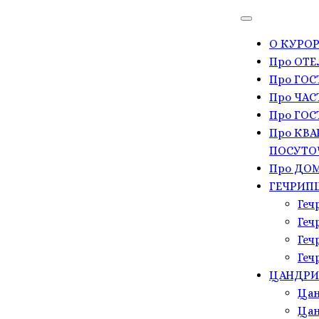
О КУРОР
Про ОТЕ
Про ГО
Про ЧАС
Про ГОС
Про КВА
ПОСУТО
Про ДОМ
ГЕЧРИП
Геч
Геч
Геч
Геч
ЦАНДР
Цан
Цан