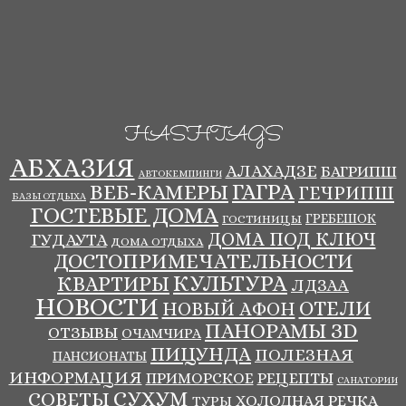
HASHTAGS
АБХАЗИЯ
АЛАХАДЗЕ
БАГРИПШ
АВТОКЕМПИНГИ
ВЕБ-КАМЕРЫ
ГАГРА
ГЕЧРИПШ
БАЗЫ ОТДЫХА
ГОСТЕВЫЕ ДОМА
ГРЕБЕШОК
ГОСТИНИЦЫ
ДОМА ПОД КЛЮЧ
ГУДАУТА
ДОМА ОТДЫХА
ДОСТОПРИМЕЧАТЕЛЬНОСТИ
КУЛЬТУРА
КВАРТИРЫ
ЛДЗАА
НОВОСТИ
ОТЕЛИ
НОВЫЙ АФОН
ПАНОРАМЫ ЗD
ОТЗЫВЫ
ОЧАМЧИРА
ПИЦУНДА
ПОЛЕЗНАЯ
ПАНСИОНАТЫ
ИНФОРМАЦИЯ
ПРИМОРСКОЕ
РЕЦЕПТЫ
САНАТОРИИ
СУХУМ
СОВЕТЫ
ХОЛОДНАЯ РЕЧКА
ТУРЫ