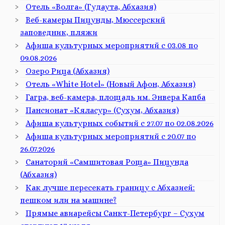
Отель «Волга» (Гудаута, Абхазия)
Веб-камеры Пицунды, Мюссерский
заповедник, пляжи
Афиша культурных мероприятий с 03.08 по
09.08.2026
Озеро Рица (Абхазия)
Отель «White Hotel» (Новый Афон, Абхазия)
Гагра, веб-камера, площадь им. Энвера Капба
Пансионат «Кяласур» (Сухум, Абхазия)
Афиша культурных событий с 27.07 по 02.08.2026
Афиша культурных мероприятий с 20.07 по
26.07.2026
Санаторий «Самшитовая Роща» Пицунда
(Абхазия)
Как лучше пересекать границу с Абхазией:
пешком или на машине?
Прямые авиарейсы Санкт-Петербург – Сухум