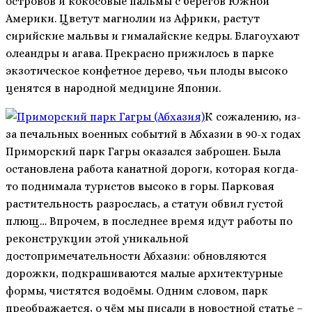
островов и кокосовые пальмы с берегов Южной
Америки. Цветут магнолии из Африки, растут
сирийские мальвы и гималайские кедры. Благоухают
олеандры и агава. Прекрасно прижилось в парке
экзотическое конфетное дерево, чьи плоды высоко
ценятся в народной медицине Японии.
К сожалению, из-
за печальных военных событий в Абхазии в 90-х годах
Приморский парк Гагры оказался заброшен. Была
остановлена работа канатной дороги, которая когда-
то поднимала туристов высоко в горы. Парковая
растительность разрослась, а статуи обвил густой
плющ… Впрочем, в последнее время идут работы по
реконструкции этой уникальной
достопримечательности Абхазии: обновляются
дорожки, подкрашиваются малые архитектурные
формы, чистятся водоёмы. Одним словом, парк
преображается, о чём мы писали в новостной статье –