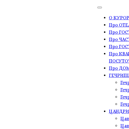
О КУРОР
Про ОТЕ
Про ГО
Про ЧАС
Про ГОС
Про КВА
ПОСУТО
Про ДОМ
ГЕЧРИП
Геч
Геч
Геч
Геч
ЦАНДР
Цан
Цан