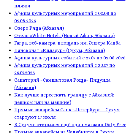
пляжи
Афиша культурных мероприятий с 03.08 по
09.08.2026
Озеро Рица (Абхазия)
Отель «White Hotel» (Новый Афон, Абхазия)
Гагра, веб-камера, площадь им. Энвера Капба
Пансионат «Кяласур» (Сухум, Абхазия)
Афиша культурных событий с 27.07 по 02.08.2026
Афиша культурных мероприятий с 20.07 по
26.07.2026
Санаторий «Самшитовая Роща» Пицунда
(Абхазия)
Как лучше пересекать границу с Абхазией:
пешком или на машине?
Прямые авиарейсы Санкт-Петербург – Сухум
стартуют 17 июля
В Сухуме открылся ещё один магазин Duty Free
Прямые авиарейсы из Челябинска в Сухум