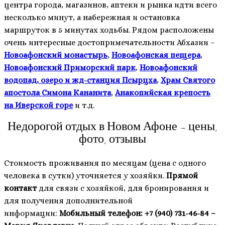
центра города, магазинов, аптеки и рынка идти всего
несколько минут, а набережная и остановка
маршруток в 5 минутах ходьбы. Рядом расположены
очень интересные достопримечательности Абхазии –
Новоафонский монастырь
,
Новоафонская пещера
,
Новоафонский Приморский парк
,
Новоафонский
водопад, озеро и жд-станция Псырцха
,
Храм Святого
апостола Симона Кананита
,
Анакопийская крепость
на Иверской горе
и т.д.
Недорогой отдых в Новом Афоне – цены,
фото, отзывы
Стоимость проживания по месяцам (цена с одного
человека в сутки) уточняется у хозяйки.
Прямой
контакт
для связи с х
озяйкой, для бронирования и
для получения дополнительной
информации:
Мобильный телефон: +7 (940) 731-46-84 –