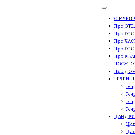
О КУРОР
Про ОТЕ
Про ГО
Про ЧАС
Про ГОС
Про КВА
ПОСУТО
Про ДОМ
ГЕЧРИП
Геч
Геч
Геч
Геч
ЦАНДР
Цан
Цан