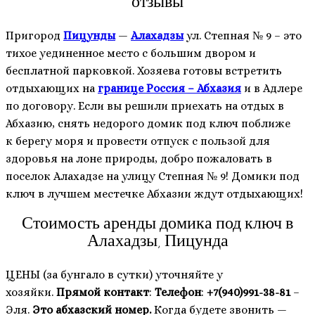
отзывы
Пригород
Пицунды
—
Алахадзы
ул. Степная № 9 – это
тихое уединенное место с большим двором и
бесплатной парковкой. Хозяева готовы встретить
отдыхающих на
границе Россия – Абхазия
и в Адлере
по договору. Если вы решили приехать на отдых в
Абхазию, снять недорого домик под ключ поближе
к берегу моря и провести отпуск с пользой для
здоровья на лоне природы, добро пожаловать в
поселок Алахадзе на улицу Степная № 9! Домики под
ключ в лучшем местечке Абхазии ждут отдыхающих!
Стоимость аренды домика под ключ в
Алахадзы, Пицунда
ЦЕНЫ (за бунгало в сутки) уточняйте у
хозяйки.
Прямой контакт
:
Телефон
:
+7(940)991-38-81
–
Эля.
Это абхазский номер.
Когда будете звонить —