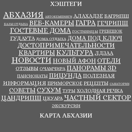
ХЭШТЕГИ
АБХАЗИЯ
АЛАХАДЗЕ
БАГРИПШ
АВТОКЕМПИНГИ
ВЕБ-КАМЕРЫ
ГАГРА
ГЕЧРИПШ
БАЗЫ ОТДЫХА
ГОСТЕВЫЕ ДОМА
ГРЕБЕШОК
ГОСТИНИЦЫ
ДОМА ПОД КЛЮЧ
ГУДАУТА
ДОМА ОТДЫХА
ДОСТОПРИМЕЧАТЕЛЬНОСТИ
КУЛЬТУРА
КВАРТИРЫ
ЛДЗАА
НОВОСТИ
ОТЕЛИ
НОВЫЙ АФОН
ПАНОРАМЫ ЗD
ОТЗЫВЫ
ОЧАМЧИРА
ПИЦУНДА
ПОЛЕЗНАЯ
ПАНСИОНАТЫ
ИНФОРМАЦИЯ
ПРИМОРСКОЕ
РЕЦЕПТЫ
САНАТОРИИ
СУХУМ
СОВЕТЫ
ХОЛОДНАЯ РЕЧКА
ТУРЫ
ЧАСТНЫЙ СЕКТОР
ЦАНДРИПШ
ЦКУАРА
ЭКСКУРСИИ
КАРТА АБХАЗИИ