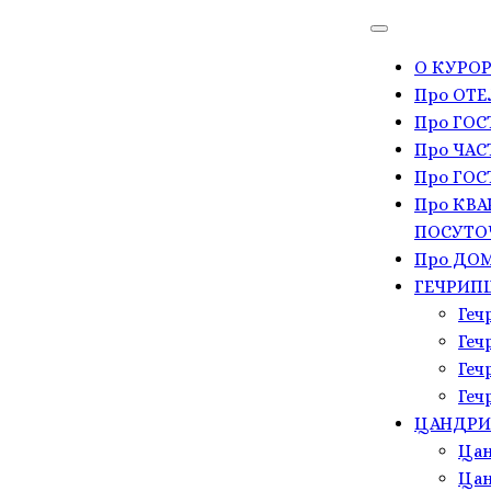
О КУРОР
Про ОТЕ
Про ГО
Про ЧАС
Про ГОС
Про КВА
ПОСУТО
Про ДОМ
ГЕЧРИП
Геч
Геч
Геч
Геч
ЦАНДР
Цан
Цан