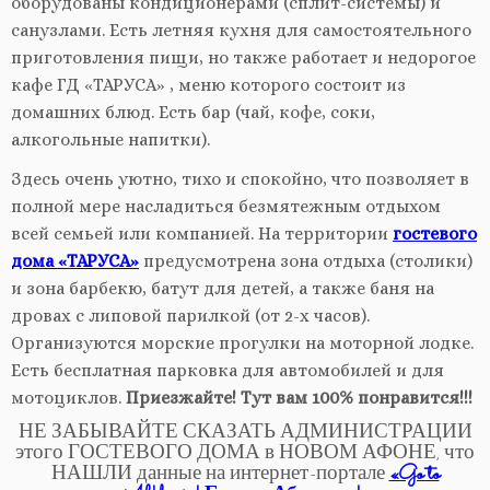
оборудованы кондиционерами (сплит-системы) и
санузлами. Есть летняя кухня для самостоятельного
приготовления пищи, но также работает и недорогое
кафе ГД «ТАРУСА» , меню которого состоит из
домашних блюд. Есть бар (чай, кофе, соки,
алкогольные напитки).
Здесь очень уютно, тихо и спокойно, что позволяет в
полной мере насладиться безмятежным отдыхом
всей семьей или компанией. На территории
гостевого
дома «ТАРУСА»
предусмотрена зона отдыха (столики)
и зона барбекю,
батут для детей, а также баня на
дровах с липовой парилкой (от 2-х часов).
Организуются морские прогулки на моторной лодке.
Есть бесплатная парковка для автомобилей и для
мотоциклов.
Приезжайте! Тут вам 100% понравится!!!
НЕ ЗАБЫВАЙТЕ СКАЗАТЬ АДМИНИСТРАЦИИ
этого ГОСТЕВОГО ДОМА в НОВОМ АФОНЕ, что
НАШЛИ данные на интернет-портале
«Go to