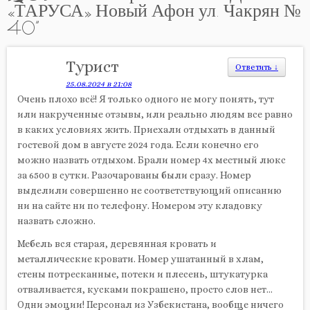
«ТАРУСА» Новый Афон ул. Чакрян №
40
”
Турист
Ответить
↓
25.08.2024 в 21:08
Очень плохо всё! Я только одного не могу понять, тут
или накрученные отзывы, или реально людям все равно
в каких условиях жить. Приехали отдыхать в данный
гостевой дом в августе 2024 года. Если конечно его
можно назвать отдыхом. Брали номер 4х местный люкс
за 6500 в сутки. Разочарованы были сразу. Номер
выделили совершенно не соответствующий описанию
ни на сайте ни по телефону. Номером эту кладовку
назвать сложно.
Мебель вся старая, деревянная кровать и
металлические кровати. Номер ушатанный в хлам,
стены потресканные, потеки и плесень, штукатурка
отваливается, кусками покрашено, просто слов нет…
Одни эмоции! Персонал из Узбекистана, вообще ничего