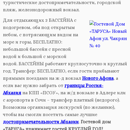
туристические достопримечательности, городской
пляж, железнодорожный вокзал.
Для отдыхающих 2 БАССЕЙНА с
подогревом, оба под открытым
небом, с потрясающим видом на
море и горы, БЕСПЛАТНО:
небольшой бассейн с пресной
водой и большой с морской
водой. БАССЕЙНЫ работают круглосуточно и круглый
год. Трансфер: БЕСПЛАТНО, если гости прибывают
прямыми поездами на ж-д вокзал
Нового Афона
, а
если вас нужно забрать
от
границы Россия-
Абхазия
на КПП «ПСОУ»,
на ж/д вокзале в Адлере или
с аэропорта в Сочи – трансфер платный (недорого).
В
озможна организация экскурсий (по желанию),
чтобы вы смогли посетить самые лучшие
достопримечательности Абхазии
.
Гостевой дом
«ТАРУСА» принимает гостей КРУГЛЫЙ ГОД!