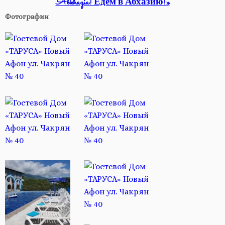
Abkhazia! Едем в Абхазию!»
Фотографии