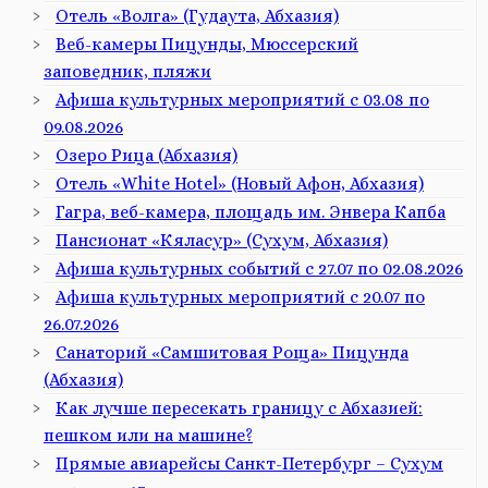
Отель «Волга» (Гудаута, Абхазия)
Веб-камеры Пицунды, Мюссерский
заповедник, пляжи
Афиша культурных мероприятий с 03.08 по
09.08.2026
Озеро Рица (Абхазия)
Отель «White Hotel» (Новый Афон, Абхазия)
Гагра, веб-камера, площадь им. Энвера Капба
Пансионат «Кяласур» (Сухум, Абхазия)
Афиша культурных событий с 27.07 по 02.08.2026
Афиша культурных мероприятий с 20.07 по
26.07.2026
Санаторий «Самшитовая Роща» Пицунда
(Абхазия)
Как лучше пересекать границу с Абхазией:
пешком или на машине?
Прямые авиарейсы Санкт-Петербург – Сухум