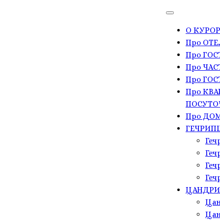
О КУРОР
Про ОТЕ
Про ГО
Про ЧАС
Про ГОС
Про КВА
ПОСУТО
Про ДОМ
ГЕЧРИП
Геч
Геч
Геч
Геч
ЦАНДР
Цан
Цан