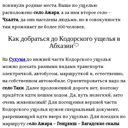
покинули родные места. Выше по ущелью
расположено
село Ажара
, а за ним второе село –
Чхалта
, да они населены людьми, но в совокупности
там проживает не более 200 человек.
Как добраться до Кодорского ущелья в
Абхазии?
Из
Сухума
до нижней части Кодорского ущелья
можно доехать разными видами транспорта:
электричкой, автобусом, маршруткой и, естественно,
на собственном автомобиле. Ориентироваться надо на
село Тахи
. Далее проложенной дороги нет, поэтому
придётся идти пешим ходом. Да, путь нелегкий, зато
очень живописный! Для посещения верхней части
Кодорского ущелья нужен специальный документ,
разрешающий идти вверх по ущелью. Для поездки по
маршруту с
ело Ажара – Генцвиш – Багадские скалы