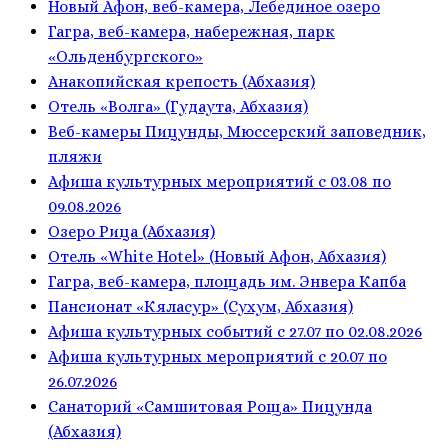
Новый Афон, веб-камера, Лебединое озеро
Гагра, веб-камера, набережная, парк
«Ольденбургского»
Анакопийская крепость (Абхазия)
Отель «Волга» (Гудаута, Абхазия)
Веб-камеры Пицунды, Мюссерский заповедник,
пляжи
Афиша культурных мероприятий с 03.08 по
09.08.2026
Озеро Рица (Абхазия)
Отель «White Hotel» (Новый Афон, Абхазия)
Гагра, веб-камера, площадь им. Энвера Капба
Пансионат «Кяласур» (Сухум, Абхазия)
Афиша культурных событий с 27.07 по 02.08.2026
Афиша культурных мероприятий с 20.07 по
26.07.2026
Санаторий «Самшитовая Роща» Пицунда
(Абхазия)