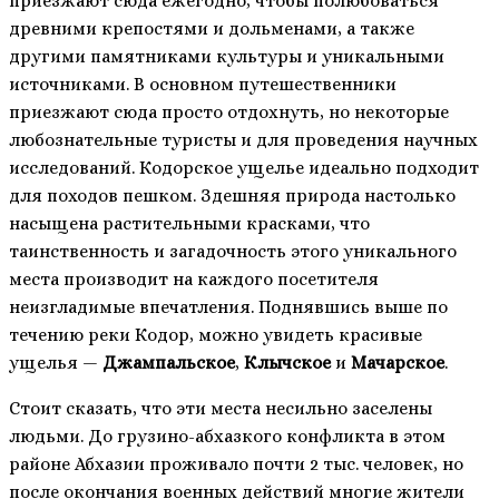
приезжают сюда ежегодно, чтобы полюбоваться
древними крепостями и дольменами, а также
другими памятниками культуры и уникальными
источниками. В основном путешественники
приезжают сюда просто отдохнуть, но некоторые
любознательные туристы и для проведения научных
исследований. Кодорское ущелье идеально подходит
для походов пешком. Здешняя природа настолько
насыщена растительными красками, что
таинственность и загадочность этого уникального
места производит на каждого посетителя
неизгладимые впечатления. Поднявшись выше по
течению реки Кодор, можно увидеть красивые
ущелья —
Джампальское
,
Клычское
и
Мачарское
.
Стоит сказать, что эти места несильно заселены
людьми. До грузино-абхазкого конфликта в этом
районе Абхазии проживало почти 2 тыс. человек, но
после окончания военных действий многие жители