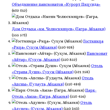
Объединение пансионатов «Курорт Пицунда»
(602 012)
Дом Отдыха «им. Челюскинцев» (Гагра, Абхазия)
(555 573)
Гостиница
«Рица» Сухум (Абхазия)
(550 928)
Пансионат
«Айтар» (Сухум, Абхазия)
(550 852)
Отель
«Страна Души» Сухум (Абхазия)
(521 258)
Отель
«Апсны» (Гудаута, Абхазия)
(510 489)
Парк-
Отель «Амза» (Гагра, Абхазия)
(510 456)
Отель
«Адунеи» (Сухум, Абхазия)
(510 343)