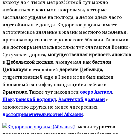
высоту до 4 тысяч метров! Зимой тут можно
любоваться снежными покровами, которые
застилают ущелье на полгода, а летом здесь часто
идут обильные дожди. Кодорское ущелье имеет
историческое значение в жизни местного населения,
проживающего на северо-востоке Абхазии. Главными
же достопримечательностями тут считаются Военно-
Сухумская дорога,
могущественная крепость апсилов
в
Цебельской долине
, именуемая как
бастион
Цибилиум
в старейшей
деревне Цебельда
,
существовавшей еще в I веке и где был найден
бронзовый саркофаг, находящийся сейчас в
Эрмитаже
. Также тут находятся
озеро Амткел
,
Шакуранский водопад
,
Азантский дольмен
и
множество других не менее интересных
достопримечательностей Абхазии
.
Тысячи туристов