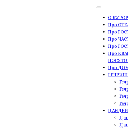
О КУРОР
Про ОТЕ
Про ГО
Про ЧАС
Про ГОС
Про КВА
ПОСУТО
Про ДОМ
ГЕЧРИП
Геч
Геч
Геч
Геч
ЦАНДР
Цан
Цан