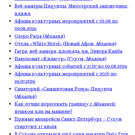
Веб-камеры Пицунды, Мюссерский заповедник,
пляжи
Афиша культурных мероприятий с 03.08 по
09.08.2026
Озеро Рица (Абхазия)
Отель «White Hotel» (Новый Афон, Абхазия)
Гагра, веб-камера, площадь им. Энвера Капба
Пансионат «Кяласур» (Сухум, Абхазия)
Афиша культурных событий с 27.07 по 02.08.2026
Афиша культурных мероприятий с 20.07 по
26.07.2026
Санаторий «Самшитовая Роща» Пицунда
(Абхазия)
Как лучше пересекать границу с Абхазией:
пешком или на машине?
Прямые авиарейсы Санкт-Петербург – Сухум
стартуют 17 июля
В Сухуме открылся ещё один магазин Duty Free