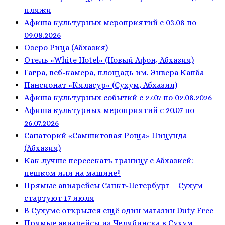
пляжи
Афиша культурных мероприятий с 03.08 по
09.08.2026
Озеро Рица (Абхазия)
Отель «White Hotel» (Новый Афон, Абхазия)
Гагра, веб-камера, площадь им. Энвера Капба
Пансионат «Кяласур» (Сухум, Абхазия)
Афиша культурных событий с 27.07 по 02.08.2026
Афиша культурных мероприятий с 20.07 по
26.07.2026
Санаторий «Самшитовая Роща» Пицунда
(Абхазия)
Как лучше пересекать границу с Абхазией:
пешком или на машине?
Прямые авиарейсы Санкт-Петербург – Сухум
стартуют 17 июля
В Сухуме открылся ещё один магазин Duty Free
Прямые авиарейсы из Челябинска в Сухум