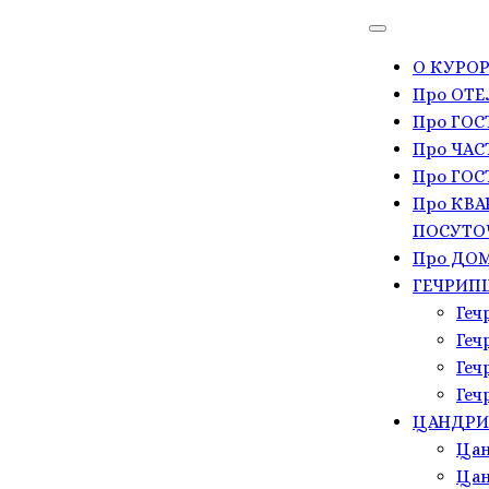
О КУРОР
Про ОТЕ
Про ГО
Про ЧАС
Про ГОС
Про КВА
ПОСУТО
Про ДОМ
ГЕЧРИП
Геч
Геч
Геч
Геч
ЦАНДР
Цан
Цан