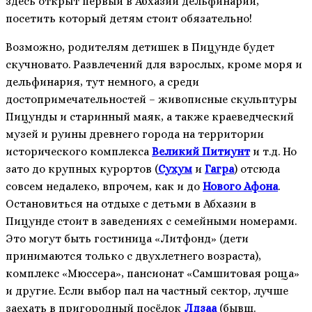
здесь открыт первый в Абхазии дельфинарий,
посетить который детям стоит обязательно!
Возможно, родителям детишек в Пицунде будет
скучновато. Развлечений для взрослых, кроме моря и
дельфинария, тут немного, а среди
достопримечательностей – живописные скульптуры
Пицунды и старинный маяк, а также краеведческий
музей и руины древнего города на территории
исторического комплекса
Великий Питиунт
и т.д. Но
зато до крупных курортов (
Сухум
и
Гагра
) отсюда
совсем недалеко, впрочем, как и до
Нового Афона
.
Остановиться на отдыхе с детьми в Абхазии в
Пицунде стоит в заведениях с семейными номерами.
Это могут быть гостиница «Литфонд» (дети
принимаются только с двухлетнего возраста),
комплекс «Мюссера», пансионат «Самшитовая роща»
и другие. Если выбор пал на частный сектор, лучше
заехать в пригородный посёлок
Лдзаа
(бывш.