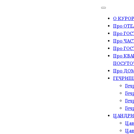
О КУРОР
Про ОТЕ
Про ГО
Про ЧАС
Про ГОС
Про КВА
ПОСУТО
Про ДОМ
ГЕЧРИП
Геч
Геч
Геч
Геч
ЦАНДР
Цан
Цан