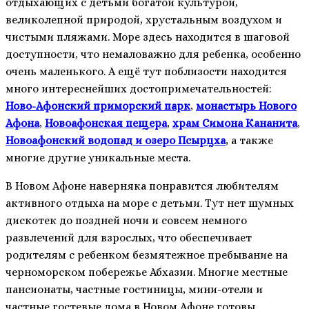
отдыхающих с детьми богатой культурой,
великолепной природой, хрустальным воздухом и
чистыми пляжами. Море здесь находится в шаговой
доступности, что немаловажно для ребенка, особенно
очень маленького. А ещё тут поблизости находится
много интереснейших достопримечательностей:
Ново-Афонский приморский парк
,
монастырь Нового
Афона
,
Новоафонская пещера
,
храм Симона Кананита
,
Новоафонский водопад и озеро Псырцха
, а также
многие другие уникальные места.
В Новом Афоне наверняка понравится любителям
активного отдыха на море с детьми. Тут нет шумных
дискотек до поздней ночи и совсем немного
развлечений для взрослых, что обеспечивает
родителям с ребенком безмятежное пребывание на
черноморском побережье Абхазии. Многие местные
пансионаты, частные гостиницы, мини-отели и
частные гостевые дома в Новом Афоне готовы