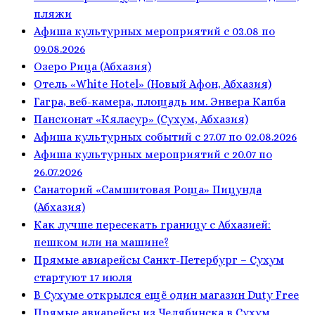
пляжи
Афиша культурных мероприятий с 03.08 по
09.08.2026
Озеро Рица (Абхазия)
Отель «White Hotel» (Новый Афон, Абхазия)
Гагра, веб-камера, площадь им. Энвера Капба
Пансионат «Кяласур» (Сухум, Абхазия)
Афиша культурных событий с 27.07 по 02.08.2026
Афиша культурных мероприятий с 20.07 по
26.07.2026
Санаторий «Самшитовая Роща» Пицунда
(Абхазия)
Как лучше пересекать границу с Абхазией:
пешком или на машине?
Прямые авиарейсы Санкт-Петербург – Сухум
стартуют 17 июля
В Сухуме открылся ещё один магазин Duty Free
Прямые авиарейсы из Челябинска в Сухум