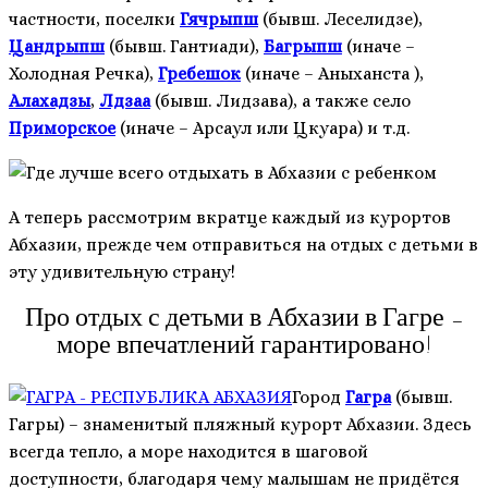
частности, поселки
Гячрыпш
(бывш. Леселидзе),
Цандрыпш
(бывш. Гантиади),
Багрыпш
(иначе –
Холодная Речка),
Гребешок
(иначе – Аныханста ),
Алахадзы
,
Лдзаа
(бывш. Лидзава), а также село
Приморское
(иначе – Арсаул или Цкуара) и т.д.
А теперь рассмотрим вкратце каждый из курортов
Абхазии, прежде чем отправиться на отдых с детьми в
эту удивительную страну!
Про отдых с детьми в Абхазии в Гагре –
море впечатлений гарантировано!
Город
Гагра
(бывш.
Гагры) – знаменитый пляжный курорт Абхазии. Здесь
всегда тепло, а море находится в шаговой
доступности, благодаря чему малышам не придётся