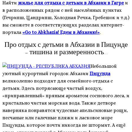
Найти
жилье для отдыха с детьми в Абхазии в Гагре
и
в расположенных рядом с ней населённых пунктах
(Гечрипш, Цандрипш, Холодная Речка, Гребешок и т.д.)
вы сможете в соответствующих разделах интернет-
портала
«Go to Abkhazia! Едем в Абхазию!»
.
Про отдых с детьми в Абхазии в Пицунде
– тишина и размеренность…
Небольшой
уютный курортный городок Абхазии
Пицунда
великолепно подходит для семейного отдыха с
детьми. Здесь потрясающе чистый воздух,
«приправленный» пряным ароматом соснового леса, и
кристально чистая морская вода. Также детворе
наверняка понравятся чудесные апельсиновые рощи,
песчаные или галечные пляжи и ласковое море
Пицунды, которое почти никогда не штормит. А ещё