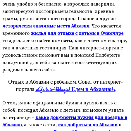
очень удобно и безопасно, а взрослых наверняка
заинтересуют достопримечательности: древние
храмы, руины античного города Гюэнос и другие
исторически значимые места Абхазии
. Что касается
временного
жилья для отдыха с детьми в Очамчире
,
то здесь легко найти комнаты, как в частном секторе,
так и в частных гостиницах. Наш интернет-портал с
удовольствием поможет вам в поисках! Подберите
наилучший для себя вариант в соответствующих
разделах нашего сайта.
Отдых в Абхазии с ребенком. Совет от интернет-
портала
«Go to Abkhazia! Едем в Абхазию!»
О том, какие официальные бумаги нужно взять с
собой, посещая Абхазию с детьми, вы можете узнать
на странице –
какие документы нужны для поездки в
Абхазию
, а также о том,
как добраться до Абхазии
и